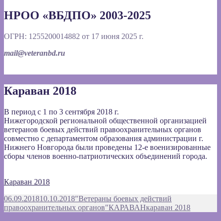
НРОО «ВБДПО» 2003-2025
ОГРН: 1255200014882 от 17 июня 2025 г.
mail@veteranbd.ru
Караван 2018
В период с 1 по 3 сентября 2018 г.
Нижегородской региональной общественной организацией
ветеранов боевых действий правоохранительных органов
совместно с департаментом образования администрации г.
Нижнего Новгорода были проведены 12-е военизированные
сборы членов военно-патриотических объединений города.
Караван 2018
Опубликовано
Автор
06.09.2018
10.10.2018
"Ветераны боевых действий
Рубрики
Метки
правоохранительных органов"
КАРАВАН
караван 2018