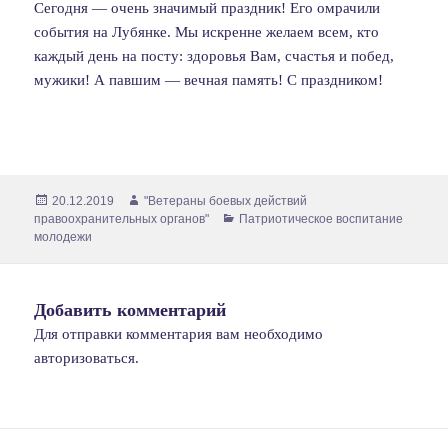
Сегодня — очень значимый праздник! Его омрачили
события на Лубянке. Мы искренне желаем всем, кто
каждый день на посту: здоровья Вам, счастья и побед,
мужики! А павшим — вечная память! С праздником!
Опубликовано
Автор
20.12.2019
"Ветераны боевых действий
Рубрики
правоохранительных органов"
Патриотическое воспитание
молодежи
Добавить комментарий
Для отправки комментария вам необходимо
авторизоваться
.
Навигация