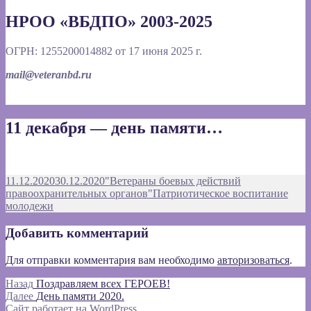
НРОО «ВБДПО» 2003-2025
ОГРН: 1255200014882 от 17 июня 2025 г.
mail@veteranbd.ru
11 декабря — день памяти…
Опубликовано
Автор
11.12.2020
30.12.2020
"Ветераны боевых действий
Рубрики
правоохранительных органов"
Патриотическое воспитание
молодежи
Добавить комментарий
Для отправки комментария вам необходимо
авторизоваться
.
Навигация
Предыдущая
Назад
Поздравляем всех ГЕРОЕВ!
запись:
Следующая
Далее
День памяти 2020.
по
запись:
Сайт работает на WordPress