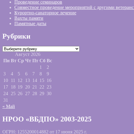
Проведение семинаров
Совместное проведение мероприятий с другими ветеран
Курортно-санаторное лечение
Вахты памяти
Памятные даты
Рубрики
Рубрики
Август 2026
Пн
Вт
Ср
Чт
Пт
Сб
Вс
1
2
3
4
5
6
7
8
9
10
11
12
13
14
15
16
17
18
19
20
21
22
23
24
25
26
27
28
29
30
31
« Май
НРОО «ВБДПО» 2003-2025
ОГРН: 1255200014882 от 17 июня 2025 г.