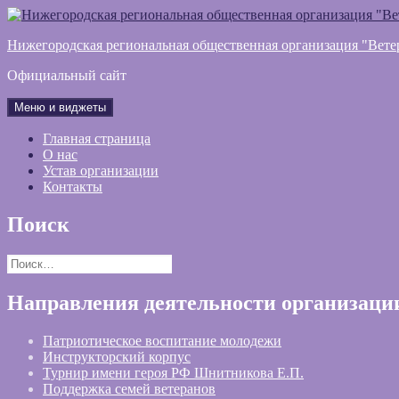
Перейти
к
Нижегородская региональная общественная организация "Вете
содержимому
Официальный сайт
Меню и виджеты
Главная страница
О нас
Устав организации
Контакты
Поиск
Найти:
Направления деятельности организаци
Патриотическое воспитание молодежи
Инструкторский корпус
Турнир имени героя РФ Шнитникова Е.П.
Поддержка семей ветеранов