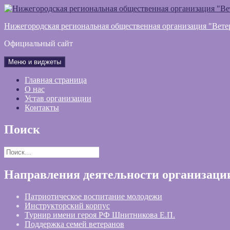
Перейти
к
Нижегородская региональная общественная организация "Вете
содержимому
Официальный сайт
Меню и виджеты
Главная страница
О нас
Устав организации
Контакты
Поиск
Найти:
Направления деятельности организаци
Патриотическое воспитание молодежи
Инструкторский корпус
Турнир имени героя РФ Шнитникова Е.П.
Поддержка семей ветеранов