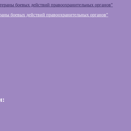
раны боевых действий правоохранительных органов"
и: