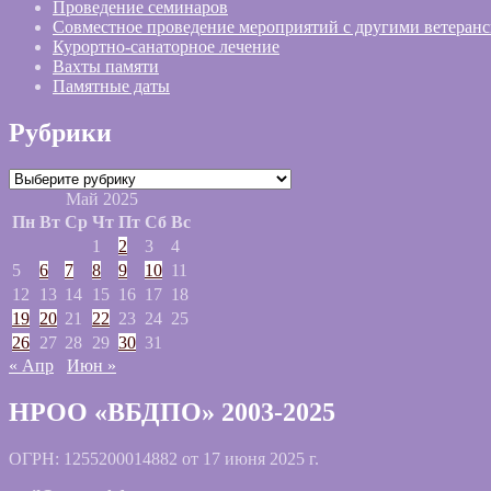
Проведение семинаров
Совместное проведение мероприятий с другими ветеран
Курортно-санаторное лечение
Вахты памяти
Памятные даты
Рубрики
Рубрики
Май 2025
Пн
Вт
Ср
Чт
Пт
Сб
Вс
1
2
3
4
5
6
7
8
9
10
11
12
13
14
15
16
17
18
19
20
21
22
23
24
25
26
27
28
29
30
31
« Апр
Июн »
НРОО «ВБДПО» 2003-2025
ОГРН: 1255200014882 от 17 июня 2025 г.