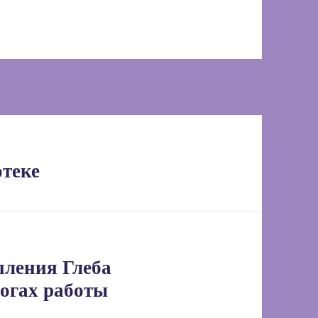
отеке
пления Глеба
тогах работы