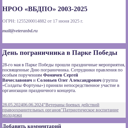
НРОО «ВБДПО» 2003-2025
ОГРН: 1255200014882 от 17 июня 2025 г.
mail@veteranbd.ru
День пограничника в Парке Победы
28-го мая в Парке Победы прошли праздничные мероприятия,
посвященные Дню пограничника. Сотрудники правления по
особым поручениям
Фомичев Сергей
Вячеславович
и
Соловьев Олег Александрович
(группа
«Солдаты Фортуны») приняли непосредственное участие в
организации праздничного концерта.
Опубликовано
Автор
28.05.2024
06.06.2024
"Ветераны боевых действий
Рубрики
правоохранительных органов"
Патриотическое воспитание
молодежи
Добавить комментарий