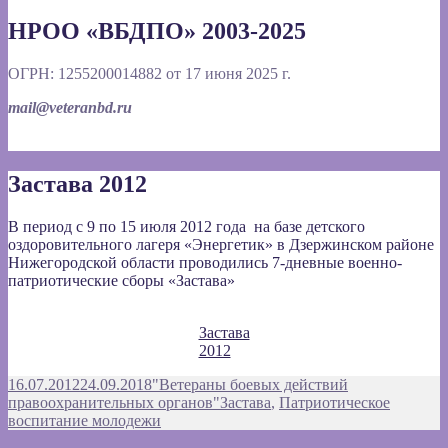
НРОО «ВБДПО» 2003-2025
ОГРН: 1255200014882 от 17 июня 2025 г.
mail@veteranbd.ru
Застава 2012
В период с 9 по 15 июля 2012 года на базе детского
оздоровительного лагеря «Энергетик» в Дзержинском районе
Нижегородской области проводились 7-дневные военно-
патриотические сборы «Застава»
Застава
2012
Опубликовано
Автор
16.07.2012
24.09.2018
"Ветераны боевых действий
Рубрики
правоохранительных органов"
Застава
,
Патриотическое
воспитание молодежи