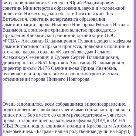
ветеранов полковник Стеценко Юрий Владимирович,
советник Министерства образования, науки и молодежной
политики Нижегородской области Скитневский Лев
Витальевич, советник департамента образования
администрации города Нижнего Новгорода Рябкова Наталья
Вадимовна, воины-интернационалисты: председатель
Правления Канавинской районной организации ООО
«РСВА» Александр Владимирович Пушкин, доцент кафедры
административного права и процесса, полковник полиции в
отставке, кавалер ордена «Красной звезды» Галанов
Александр Семёнович и Дуреев Сергей Владимирович,
директор школы №51 Коротков Александр Владимирович,
директор школы №176 Овчинникова Ирина Ивановна,
руководители и представители военно-патриотических
объединений города Нижнего Новгорода.
Очень запомнилось всем собравшимся видеопоздравление,
подготовленное с любовью учениками социально-правового
лицея г.о. г. Бор вместе со своим руководителем – учителем
права – старшим преподавателем кафедры ДОВД в ОУ НА
МВД России подполковником полиции Красовским Артёмом
Валерьевичем. «Баграм» нашёл родственные души на Бору!))