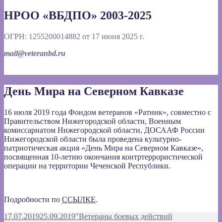
НРОО «ВБДПО» 2003-2025
ОГРН: 1255200014882 от 17 июня 2025 г.
mail@veteranbd.ru
День Мира на Северном Кавказе
16 июля 2019 года Фондом ветеранов «Ратник», совместно с
Правительством Нижегородской области, Военным
комиссариатом Нижегородской области, ДОСААФ России
Нижегородской области была проведена культурно-
патриотическая акция «День Мира на Северном Кавказе»,
посвященная 10-летию окончания контртеррористической
операции на территории Чеченской Республики.
Подробности по
ССЫЛКЕ
.
Опубликовано
Автор
17.07.2019
25.09.2019
"Ветераны боевых действий